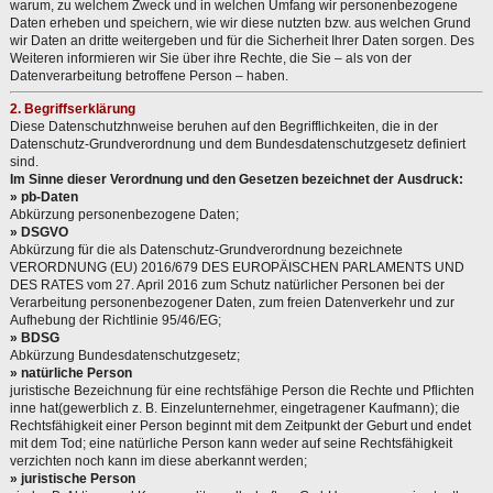
warum, zu welchem Zweck und in welchen Umfang wir personenbezogene
Daten erheben und speichern, wie wir diese nutzten bzw. aus welchen Grund
wir Daten an dritte weitergeben und für die Sicherheit Ihrer Daten sorgen. Des
Weiteren informieren wir Sie über ihre Rechte, die Sie – als von der
Datenverarbeitung betroffene Person – haben.
2. Begriffserklärung
Diese Datenschutzhnweise beruhen auf den Begrifflichkeiten, die in der
Datenschutz-Grundverordnung und dem Bundesdatenschutzgesetz definiert
sind.
Im Sinne dieser Verordnung und den Gesetzen bezeichnet der Ausdruck:
» pb-Daten
Abkürzung personenbezogene Daten;
» DSGVO
Abkürzung für die als Datenschutz-Grundverordnung bezeichnete
VERORDNUNG (EU) 2016/679 DES EUROPÄISCHEN PARLAMENTS UND
DES RATES vom 27. April 2016 zum Schutz natürlicher Personen bei der
Verarbeitung personenbezogener Daten, zum freien Datenverkehr und zur
Aufhebung der Richtlinie 95/46/EG;
» BDSG
Abkürzung Bundesdatenschutzgesetz;
» natürliche Person
juristische Bezeichnung für eine rechtsfähige Person die Rechte und Pflichten
inne hat(gewerblich z. B. Einzelunternehmer, eingetragener Kaufmann); die
Rechtsfähigkeit einer Person beginnt mit dem Zeitpunkt der Geburt und endet
mit dem Tod; eine natürliche Person kann weder auf seine Rechtsfähigkeit
verzichten noch kann im diese aberkannt werden;
» juristische Person