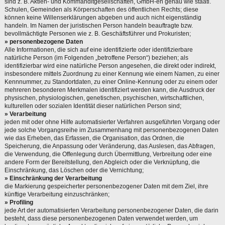
sind z. B. Aktien- und Kommanditgesellschaften, GmbH-en genau wie staatl.
Schulen, Gemeinden als Körperschaften des öffentlichen Rechts; diese
können keine Willenserklärungen abgeben und auch nicht eigenständig
handeln. Im Namen der juristischen Person handeln beauftragte bzw.
bevollmächtigte Personen wie z. B. Geschäftsführer und Prokuristen;
» personenbezogene Daten
Alle Informationen, die sich auf eine identifizierte oder identifizierbare
natürliche Person (im Folgenden „betroffene Person“) beziehen; als
identifizierbar wird eine natürliche Person angesehen, die direkt oder indirekt,
insbesondere mittels Zuordnung zu einer Kennung wie einem Namen, zu einer
Kennnummer, zu Standortdaten, zu einer Online-Kennung oder zu einem oder
mehreren besonderen Merkmalen identifiziert werden kann, die Ausdruck der
physischen, physiologischen, genetischen, psychischen, wirtschaftlichen,
kulturellen oder sozialen Identität dieser natürlichen Person sind;
» Verarbeitung
jeden mit oder ohne Hilfe automatisierter Verfahren ausgeführten Vorgang oder
jede solche Vorgangsreihe im Zusammenhang mit personenbezogenen Daten
wie das Erheben, das Erfassen, die Organisation, das Ordnen, die
Speicherung, die Anpassung oder Veränderung, das Auslesen, das Abfragen,
die Verwendung, die Offenlegung durch Übermittlung, Verbreitung oder eine
andere Form der Bereitstellung, den Abgleich oder die Verknüpfung, die
Einschränkung, das Löschen oder die Vernichtung;
» Einschränkung der Verarbeitung
die Markierung gespeicherter personenbezogener Daten mit dem Ziel, ihre
künftige Verarbeitung einzuschränken;
» Profiling
jede Art der automatisierten Verarbeitung personenbezogener Daten, die darin
besteht, dass diese personenbezogenen Daten verwendet werden, um