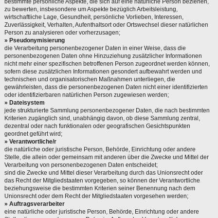
bestimmte persönliche Aspekte, die sich auf eine natürliche Person beziehen,
zu bewerten, insbesondere um Aspekte bezüglich Arbeitsleistung,
wirtschaftliche Lage, Gesundheit, persönliche Vorlieben, Interessen,
Zuverlässigkeit, Verhalten, Aufenthaltsort oder Ortswechsel dieser natürlichen
Person zu analysieren oder vorherzusagen;
» Pseudonymisierung
die Verarbeitung personenbezogener Daten in einer Weise, dass die
personenbezogenen Daten ohne Hinzuziehung zusätzlicher Informationen
nicht mehr einer spezifischen betroffenen Person zugeordnet werden können,
sofern diese zusätzlichen Informationen gesondert aufbewahrt werden und
technischen und organisatorischen Maßnahmen unterliegen, die
gewährleisten, dass die personenbezogenen Daten nicht einer identifizierten
oder identifizierbaren natürlichen Person zugewiesen werden;
» Dateisystem
jede strukturierte Sammlung personenbezogener Daten, die nach bestimmten
Kriterien zugänglich sind, unabhängig davon, ob diese Sammlung zentral,
dezentral oder nach funktionalen oder geografischen Gesichtspunkten
geordnet geführt wird;
» Verantwortliche/r
die natürliche oder juristische Person, Behörde, Einrichtung oder andere
Stelle, die allein oder gemeinsam mit anderen über die Zwecke und Mittel der
Verarbeitung von personenbezogenen Daten entscheidet;
sind die Zwecke und Mittel dieser Verarbeitung durch das Unionsrecht oder
das Recht der Mitgliedstaaten vorgegeben, so können der Verantwortliche
beziehungsweise die bestimmten Kriterien seiner Benennung nach dem
Unionsrecht oder dem Recht der Mitgliedstaaten vorgesehen werden;
» Auftragsverarbeiter
eine natürliche oder juristische Person, Behörde, Einrichtung oder andere