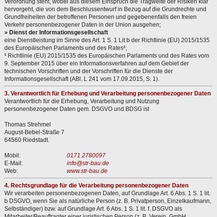
Verordnung steht, wobei aus diesem Einspruch die Tragweite der Risiken klar
hervorgeht, die von dem Beschlussentwurf in Bezug auf die Grundrechte und
Grundfreiheiten der betroffenen Personen und gegebenenfalls den freien
Verkehr personenbezogener Daten in der Union ausgehen;
» Dienst der Informationsgesellschaft
eine Dienstleistung im Sinne des Art. 1 S. 1 Lit b der Richtlinie (EU) 2015/1535
des Europäischen Parlaments und des Rates
¹
;
¹
Richtlinie (EU) 2015/1535 des Europäischen Parlaments und des Rates vom
9. September 2015 über ein Informationsverfahren auf dem Gebiet der
technischen Vorschriften und der Vorschriften für die Dienste der
Informationsgesellschaft (ABl. L 241 vom 17.09.2015, S. 1).
3. Verantwortlich für Erhebung und Verarbeitung personenbezogener Daten
Verantwortlich für die Erhebung, Verarbeitung und Nutzung
personenbezogener Daten gem. DSGVO und BDSG ist
Thomas Strehmel
August-Bebel-Straße 7
64560 Riedstadt.
Mobil:
0171 2780097
E-Mail:
info@str-bau.de
Web:
www.str-bau.de
4. Rechtsgrundlage für die Verarbeitung personenbezogener Daten
Wir verarbeiten personenbezogenen Daten, auf Grundlage Art. 6 Abs. 1 S. 1 lit.
b DSGVO, wenn Sie als natürliche Person (z. B. Privatperson, Einzelkaufmann,
Selbständiger) bzw. auf Grundlage Art. 6 Abs. 1 S. 1 lit. f. DSGVO als
Mitarbeiter/Beauftragter einer juristischen Person (z. B. Verein, GmbH,