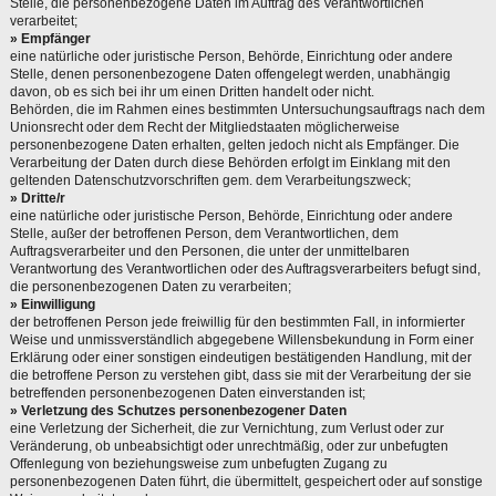
Stelle, die personenbezogene Daten im Auftrag des Verantwortlichen
verarbeitet;
» Empfänger
eine natürliche oder juristische Person, Behörde, Einrichtung oder andere
Stelle, denen personenbezogene Daten offengelegt werden, unabhängig
davon, ob es sich bei ihr um einen Dritten handelt oder nicht.
Behörden, die im Rahmen eines bestimmten Untersuchungsauftrags nach dem
Unionsrecht oder dem Recht der Mitgliedstaaten möglicherweise
personenbezogene Daten erhalten, gelten jedoch nicht als Empfänger. Die
Verarbeitung der Daten durch diese Behörden erfolgt im Einklang mit den
geltenden Datenschutzvorschriften gem. dem Verarbeitungszweck;
» Dritte/r
eine natürliche oder juristische Person, Behörde, Einrichtung oder andere
Stelle, außer der betroffenen Person, dem Verantwortlichen, dem
Auftragsverarbeiter und den Personen, die unter der unmittelbaren
Verantwortung des Verantwortlichen oder des Auftragsverarbeiters befugt sind,
die personenbezogenen Daten zu verarbeiten;
» Einwilligung
der betroffenen Person jede freiwillig für den bestimmten Fall, in informierter
Weise und unmissverständlich abgegebene Willensbekundung in Form einer
Erklärung oder einer sonstigen eindeutigen bestätigenden Handlung, mit der
die betroffene Person zu verstehen gibt, dass sie mit der Verarbeitung der sie
betreffenden personenbezogenen Daten einverstanden ist;
» Verletzung des Schutzes personenbezogener Daten
eine Verletzung der Sicherheit, die zur Vernichtung, zum Verlust oder zur
Veränderung, ob unbeabsichtigt oder unrechtmäßig, oder zur unbefugten
Offenlegung von beziehungsweise zum unbefugten Zugang zu
personenbezogenen Daten führt, die übermittelt, gespeichert oder auf sonstige