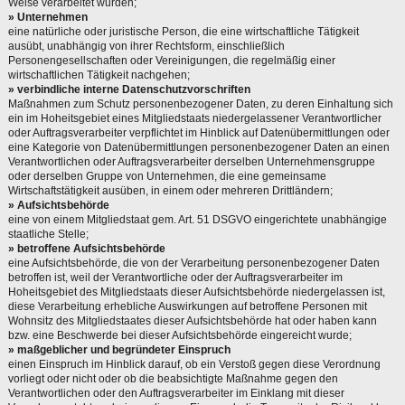
Weise verarbeitet wurden;
» Unternehmen
eine natürliche oder juristische Person, die eine wirtschaftliche Tätigkeit
ausübt, unabhängig von ihrer Rechtsform, einschließlich
Personengesellschaften oder Vereinigungen, die regelmäßig einer
wirtschaftlichen Tätigkeit nachgehen;
» verbindliche interne Datenschutzvorschriften
Maßnahmen zum Schutz personenbezogener Daten, zu deren Einhaltung sich
ein im Hoheitsgebiet eines Mitgliedstaats niedergelassener Verantwortlicher
oder Auftragsverarbeiter verpflichtet im Hinblick auf Datenübermittlungen oder
eine Kategorie von Datenübermittlungen personenbezogener Daten an einen
Verantwortlichen oder Auftragsverarbeiter derselben Unternehmensgruppe
oder derselben Gruppe von Unternehmen, die eine gemeinsame
Wirtschaftstätigkeit ausüben, in einem oder mehreren Drittländern;
» Aufsichtsbehörde
eine von einem Mitgliedstaat gem. Art. 51 DSGVO eingerichtete unabhängige
staatliche Stelle;
» betroffene Aufsichtsbehörde
eine Aufsichtsbehörde, die von der Verarbeitung personenbezogener Daten
betroffen ist, weil der Verantwortliche oder der Auftragsverarbeiter im
Hoheitsgebiet des Mitgliedstaats dieser Aufsichtsbehörde niedergelassen ist,
diese Verarbeitung erhebliche Auswirkungen auf betroffene Personen mit
Wohnsitz des Mitgliedstaates dieser Aufsichtsbehörde hat oder haben kann
bzw. eine Beschwerde bei dieser Aufsichtsbehörde eingereicht wurde;
» maßgeblicher und begründeter Einspruch
einen Einspruch im Hinblick darauf, ob ein Verstoß gegen diese Verordnung
vorliegt oder nicht oder ob die beabsichtigte Maßnahme gegen den
Verantwortlichen oder den Auftragsverarbeiter im Einklang mit dieser